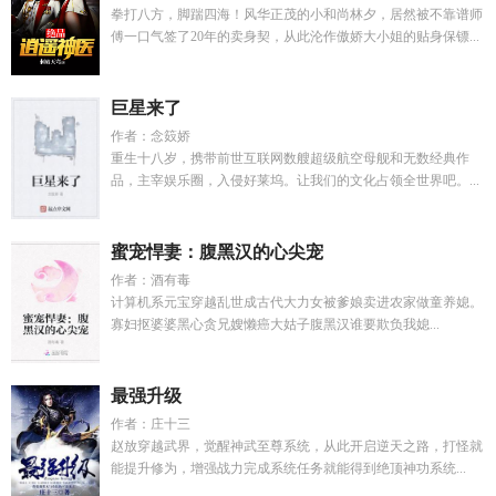
拳打八方，脚踹四海！风华正茂的小和尚林夕，居然被不靠谱师
傅一口气签了20年的卖身契，从此沦作傲娇大小姐的贴身保镖...
巨星来了
作者：念笯娇
重生十八岁，携带前世互联网数艘超级航空母舰和无数经典作
品，主宰娱乐圈，入侵好莱坞。让我们的文化占领全世界吧。...
蜜宠悍妻：腹黑汉的心尖宠
作者：酒有毒
计算机系元宝穿越乱世成古代大力女被爹娘卖进农家做童养媳。
寡妇抠婆婆黑心贪兄嫂懒癌大姑子腹黑汉谁要欺负我媳...
最强升级
作者：庄十三
赵放穿越武界，觉醒神武至尊系统，从此开启逆天之路，打怪就
能提升修为，增强战力完成系统任务就能得到绝顶神功系统...