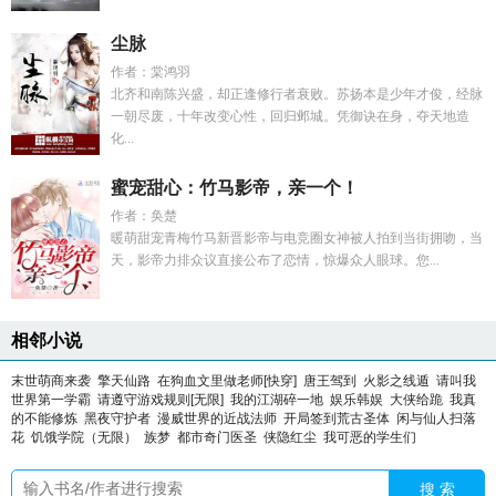
尘脉
作者：棠鸿羽
北齐和南陈兴盛，却正逢修行者衰败。苏扬本是少年才俊，经脉
一朝尽废，十年改变心性，回归邺城。凭御诀在身，夺天地造
化...
蜜宠甜心：竹马影帝，亲一个！
作者：奂楚
暖萌甜宠青梅竹马新晋影帝与电竞圈女神被人拍到当街拥吻，当
天，影帝力排众议直接公布了恋情，惊爆众人眼球。您...
相邻小说
末世萌商来袭
擎天仙路
在狗血文里做老师[快穿]
唐王驾到
火影之线遁
请叫我
世界第一学霸
请遵守游戏规则[无限]
我的江湖碎一地
娱乐韩娱
大侠给跪
我真
的不能修炼
黑夜守护者
漫威世界的近战法师
开局签到荒古圣体
闲与仙人扫落
花
饥饿学院（无限）
族梦
都市奇门医圣
侠隐红尘
我可恶的学生们
搜 索