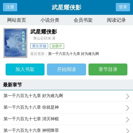
武星耀侠影
注册
登录
网站首页
小说分类
会员书架
阅读记录
武星耀侠影
寒山石径侠 著
重生穿越
连载中
最近更新：
第一千六百九十九章 好为难九啊
更新时间：
2025-08-02 02:12:43
加入书架
开始阅读
章节目录
最新章节
第一千六百九十九章 好为难九啊
第一千六百九十八章 你就是神
第一千六百九十七章 消灭神棍
第一千六百九十六章 神明降罪