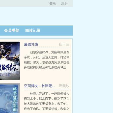
登录
注册
会员书架
阅读记录
最强升级
庄十三
赵放穿越武界，觉醒神武至尊
系统，从此开启逆天之路，打怪就
能提升修为，增强战力完成系统任
务就能得到绝顶神功系统商城之
中，更有无数天材地宝，盖世机
缘，至强血统系统在手，天下我
有！女人我要最美！权力我要最
空间悍女：种田吧，
应奕欣
大！身份我要最尊贵！九天...
王爷！
杜菀儿穿越了，一睁眼便被人
扔到水中，顺水而下，砸到了正在
被人追杀的某王爷身上，救了他，
也救了自己。某王爷姑娘，救命之