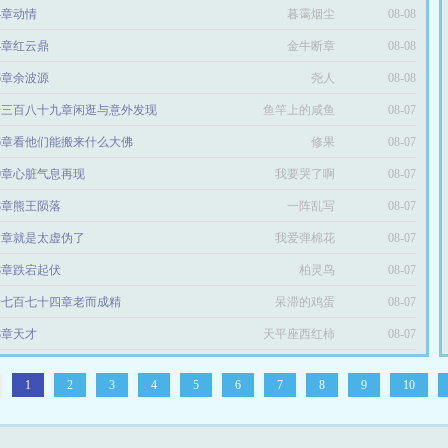
84章动情
暮霭烟尘
08-08
34章红云鼎
金牛断章
08-08
86章余波源
尧人
08-08
千三百八十九章闲逛与意外发现
鱼竿上的咸鱼
08-07
66章看他们能搬来什么大佛
修果
08-07
50章心脏气息再现
我要哭了啊
08-07
18章熊王陨落
一阵乱写
08-07
71章就是太虚伪了
我爱弹棉花
08-07
78章跌宕起伏
柏灵鸟
08-07
千七百七十四章老而成精
呆滞的鸡蛋
08-07
18章天才
天平座西红柿
08-07
1
2
3
4
5
6
7
8
9
10