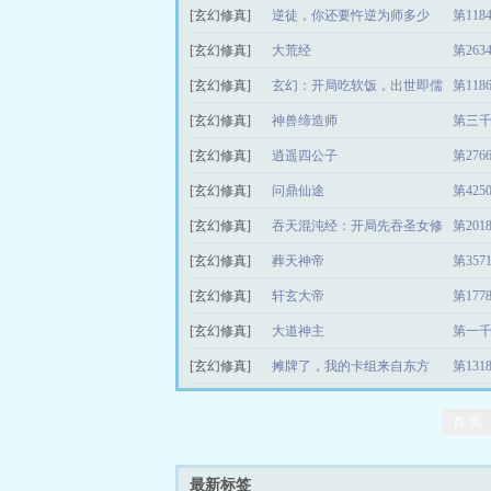
[玄幻修真]
逆徒，你还要忤逆为师多少
第11
[玄幻修真]
次？
大荒经
第26
[玄幻修真]
玄幻：开局吃软饭，出世即儒
第11
[玄幻修真]
圣
神兽缔造师
第三
[玄幻修真]
逍遥四公子
第27
[玄幻修真]
问鼎仙途
第42
[玄幻修真]
吞天混沌经：开局先吞圣女修
第20
[玄幻修真]
为
葬天神帝
第35
[玄幻修真]
轩玄大帝
第17
[玄幻修真]
大道神主
第一
[玄幻修真]
摊牌了，我的卡组来自东方
第13
首 页
最新标签