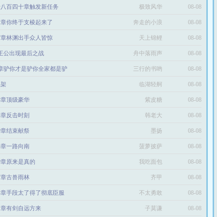
千八百四十章触发新任务
极致风华
08-08
32章你终于支棱起来了
奔走的小浪
08-08
67章林渊出手众人皆惊
天上锦鲤
08-08
东王公出现最后之战
舟中落雨声
08-08
6章驴你才是驴你全家都是驴
三行的书哟
08-08
上架
临湖轻舸
08-08
18章顶级豪华
紫皮糖
08-08
73章反击时刻
韩老大
08-08
49章结束献祭
墨扬
08-08
65章一路向南
菠萝披萨
08-08
89章原来是真的
我吃面包
08-08
67章古兽雨林
齐甲
08-08
43章手段太了得了彻底臣服
不太勇敢
08-08
61章有剑自远方来
子莫谦
08-08