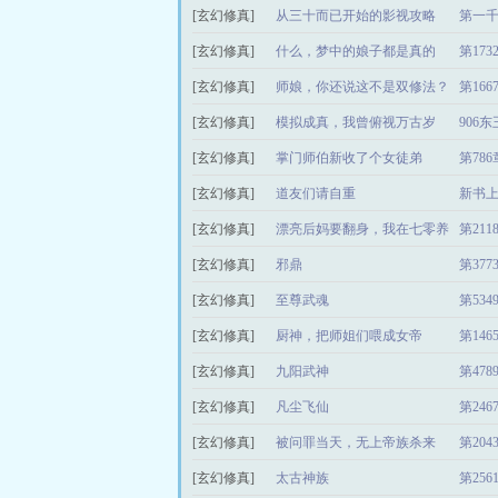
[玄幻修真]
从三十而已开始的影视攻略
第一
[玄幻修真]
什么，梦中的娘子都是真的
第17
[玄幻修真]
师娘，你还说这不是双修法？
第16
[玄幻修真]
模拟成真，我曾俯视万古岁
906
[玄幻修真]
月？
掌门师伯新收了个女徒弟
第78
[玄幻修真]
道友们请自重
新书
[玄幻修真]
漂亮后妈要翻身，我在七零养
第21
[玄幻修真]
崽崽
邪鼎
第37
[玄幻修真]
至尊武魂
第53
[玄幻修真]
厨神，把师姐们喂成女帝
第14
[玄幻修真]
九阳武神
第47
[玄幻修真]
凡尘飞仙
第24
[玄幻修真]
被问罪当天，无上帝族杀来
第20
[玄幻修真]
太古神族
第25