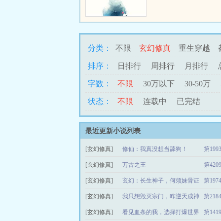
法医的专业知识，她成功
于沉冤得雪。然而，在她
实的背后，却是一桩桩奇
个不可告人的阴谋...
分类：
不限
玄幻修真
重生穿越
排序：
日排行
周排行
月排行
字数：
不限
30万以下
30-50万
状态：
不限
连载中
已完结
最近更新小说列表
[玄幻修真]
修仙：我真没想当舔狗！
第19
[玄幻修真]
万古之王
第42
[玄幻修真]
玄幻：长生神子，何须妹骨证
第19
[玄幻修真]
道！
我只想毁灭宗门，咋逆天成神
第21
[玄幻修真]
了
看见血条的我，选择打爆世界
第14