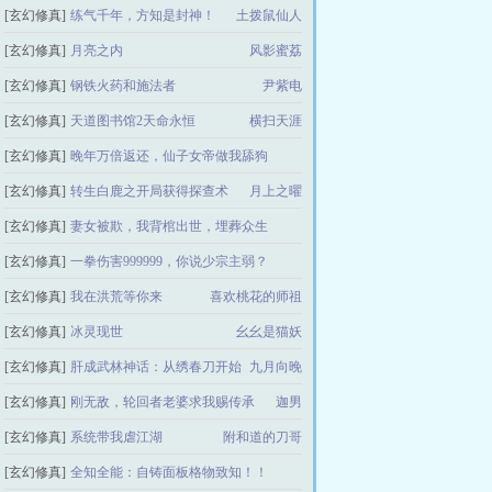
[玄幻修真]
练气千年，方知是封神！
土拨鼠仙人
[玄幻修真]
月亮之内
风影蜜荔
[玄幻修真]
钢铁火药和施法者
尹紫电
[玄幻修真]
天道图书馆2天命永恒
横扫天涯
[玄幻修真]
晚年万倍返还，仙子女帝做我舔狗
[玄幻修真]
转生白鹿之开局获得探查术
月上之曜
秋问冬
[玄幻修真]
妻女被欺，我背棺出世，埋葬众生
[玄幻修真]
一拳伤害999999，你说少宗主弱？
这个老七
[玄幻修真]
我在洪荒等你来
喜欢桃花的师祖
灵异13号
[玄幻修真]
冰灵现世
幺幺是猫妖
[玄幻修真]
肝成武林神话：从绣春刀开始
九月向晚
[玄幻修真]
刚无敌，轮回者老婆求我赐传承
迦男
[玄幻修真]
系统带我虐江湖
附和道的刀哥
[玄幻修真]
全知全能：自铸面板格物致知！！