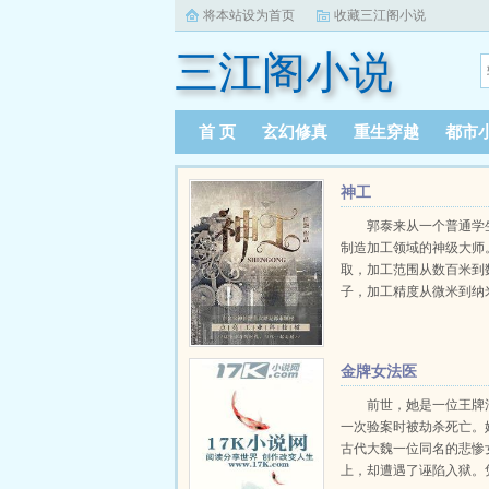
将本站设为首页
收藏三江阁小说
三江阁小说
首 页
玄幻修真
重生穿越
都市
神工
郭泰来从一个普通学
制造加工领域的神级大师
取，加工范围从数百米到
子，加工精度从微米到纳
分子级，无所不能。瓦森
对华夏禁运？我们禁运的
看不上的技术，大部分成
金牌女法医
向华夏进口技术，是不是应该
前世，她是一位王牌
一次验案时被劫杀死亡。
古代大魏一位同名的悲惨
上，却遭遇了诬陷入狱。