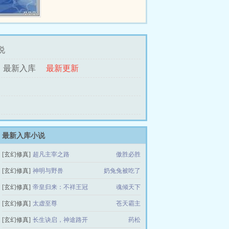
恩，本王定当杜菀儿打断王爷？走
错剧本了吧？这是种田风！某王爷
本王也可以种田的，很会种的。杜
菀儿上...
说
最新入库
最新更新
最新入库小说
[玄幻修真]
超凡主宰之路
傲胜必胜
[玄幻修真]
神明与野兽
奶兔兔被吃了
[玄幻修真]
帝皇归来：不祥王冠
魂倾天下
[玄幻修真]
太虚至尊
苍天霸主
[玄幻修真]
长生诀启，神途路开
药松