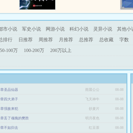
脱身，终
诸天之路，元始大罗诸天...
所遭遇现
案和一个
都市小说
军史小说
网游小说
科幻小说
灵异小说
其他小
总排行
日推荐
周推荐
月推荐
总推荐
总收藏
字数
50-100万
100-200万
200万以上
93章圣品仙器
雨晨公公
08-08
09章四大弟子
飞天神牛
08-08
74章强敌来犯
炒麦片
08-08
84章丢了魂魄的樊胜
明月夜色
08-08
19章不如归去
红豆茶
08-08