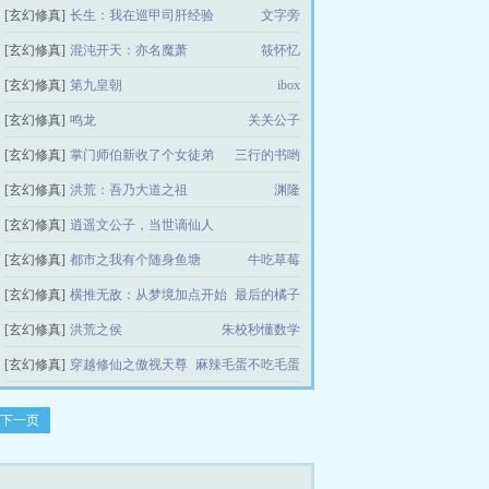
[玄幻修真]
长生：我在巡甲司肝经验
十年书虫1
文字旁
[玄幻修真]
混沌开天：亦名魔萧
筱怀忆
[玄幻修真]
第九皇朝
ibox
[玄幻修真]
鸣龙
关关公子
[玄幻修真]
掌门师伯新收了个女徒弟
三行的书哟
[玄幻修真]
洪荒：吾乃大道之祖
渊隆
[玄幻修真]
逍遥文公子，当世谪仙人
[玄幻修真]
都市之我有个随身鱼塘
爱吃鱼的木乃伊
牛吃草莓
[玄幻修真]
横推无敌：从梦境加点开始
最后的橘子
[玄幻修真]
洪荒之侯
朱校秒懂数学
[玄幻修真]
穿越修仙之傲视天尊
麻辣毛蛋不吃毛蛋
下一页