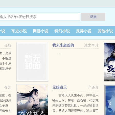
搜索
小说
军史小说
网游小说
科幻小说
灵异小说
其他小说
任怨
我未来超凶的
冰之帝具
生，变成
...
。不断进
数十个原
米到原子
纳协定？
都是华夏
员国都得
春芝
元始诸天
弃还真
...
法医，在
古老天人长生不死，武中圣人
她穿越到
吼碎山河。带着一面石镜，荀少彧
女子身
来到这方莽荒乱世，一步步映照诸
凭借曾为
天。从这人间苦境开始，踏上寰宇