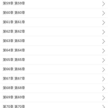
第59章 第59章
第60章 第60章
第61章 第61章
第62章 第62章
第63章 第63章
第64章 第64章
第65章 第65章
第66章 第66章
第67章 第67章
第68章 第68章
第69章 第69章
第70章 第70章