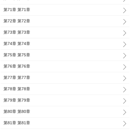
第71章 第71章
第72章 第72章
第73章 第73章
第74章 第74章
第75章 第75章
第76章 第76章
第77章 第77章
第78章 第78章
第79章 第79章
第80章 第80章
第81章 第81章