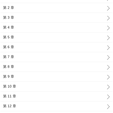
第 2 章
第 3 章
第 4 章
第 5 章
第 6 章
第 7 章
第 8 章
第 9 章
第 10 章
第 11 章
第 12 章