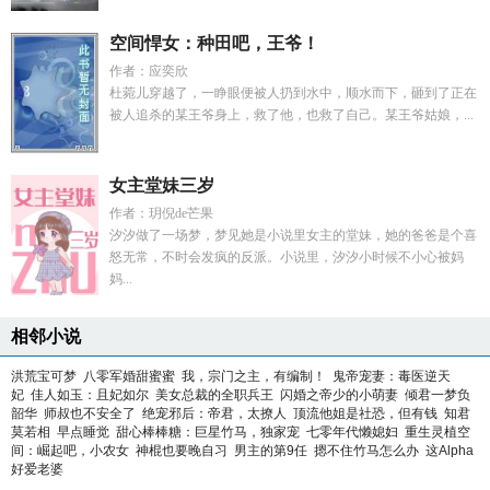
空间悍女：种田吧，王爷！
作者：应奕欣
杜菀儿穿越了，一睁眼便被人扔到水中，顺水而下，砸到了正在
被人追杀的某王爷身上，救了他，也救了自己。某王爷姑娘，...
女主堂妹三岁
作者：玥倪de芒果
汐汐做了一场梦，梦见她是小说里女主的堂妹，她的爸爸是个喜
怒无常，不时会发疯的反派。小说里，汐汐小时候不小心被妈
妈...
相邻小说
洪荒宝可梦
八零军婚甜蜜蜜
我，宗门之主，有编制！
鬼帝宠妻：毒医逆天
妃
佳人如玉：且妃如尔
美女总裁的全职兵王
闪婚之帝少的小萌妻
倾君一梦负
韶华
师叔也不安全了
绝宠邪后：帝君，太撩人
顶流他姐是社恐，但有钱
知君
莫若相
早点睡觉
甜心棒棒糖：巨星竹马，独家宠
七零年代懒媳妇
重生灵植空
间：崛起吧，小农女
神棍也要晚自习
男主的第9任
摁不住竹马怎么办
这Alpha
好爱老婆