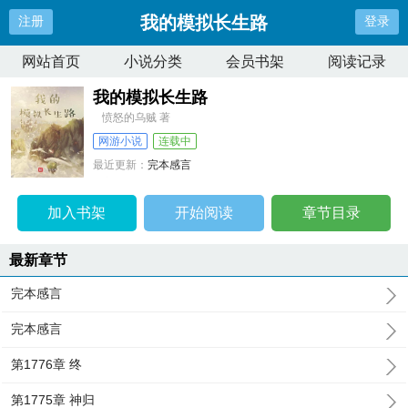
我的模拟长生路
注册
登录
网站首页
小说分类
会员书架
阅读记录
我的模拟长生路
愤怒的乌贼 著
网游小说
连载中
最近更新：
完本感言
更新时间：
2025-08-15 04:52:11
加入书架
开始阅读
章节目录
最新章节
完本感言
完本感言
第1776章 终
第1775章 神归