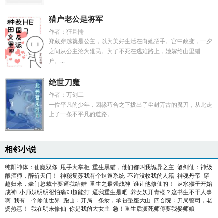
猎户老公是将军
作者：狂且懦
郑葳穿越就是公主，以为美好生活在向她招手。宫中政变，一夕
之间从公主沦为难民。为了不死在逃难路上，她嫁给山里猎
户。...
绝世刀魔
作者：万剑二
一位平凡的少年，因缘巧合之下拔出了尘封万古的魔刀，从此走
上了一条不平凡的道路。...
相邻小说
纯阳神体：仙魔双修
甩手大掌柜
重生黑猫，他们都叫我诡异之主
酒剑仙：神级
酿酒师，醉斩天门！
神秘复苏我有个逗逼系统
不许没收我的人籍
神魂丹帝
穿
越归来，豪门总裁非要逼我结婚
重生之最强战神
谁让他修仙的！
从水猴子开始
成神
小师妹明明很怕痛却超能打
逼我重生是吧
养女妖开青楼？这书生不干人事
啊
我有一个修仙世界
跑山：开局一条豺，承包整座大山
四合院：开局警司，老
婆热芭！
我在明末修仙
你是我的大女主
急！重生后濒死师傅要我娶师娘