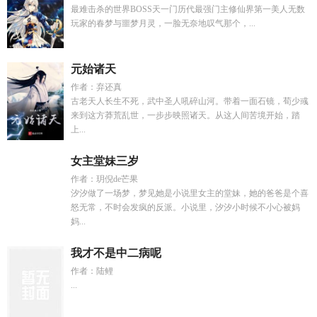
最难击杀的世界BOSS天一门历代最强门主修仙界第一美人无数
玩家的春梦与噩梦月灵，一脸无奈地叹气那个，...
元始诸天
作者：弃还真
古老天人长生不死，武中圣人吼碎山河。带着一面石镜，荀少彧
来到这方莽荒乱世，一步步映照诸天。从这人间苦境开始，踏
上...
女主堂妹三岁
作者：玥倪de芒果
汐汐做了一场梦，梦见她是小说里女主的堂妹，她的爸爸是个喜
怒无常，不时会发疯的反派。小说里，汐汐小时候不小心被妈
妈...
我才不是中二病呢
作者：陆鲤
...