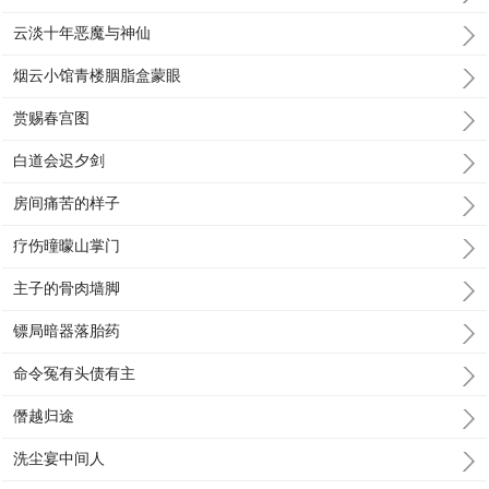
云淡十年恶魔与神仙
烟云小馆青楼胭脂盒蒙眼
赏赐春宫图
白道会迟夕剑
房间痛苦的样子
疗伤曈曚山掌门
主子的骨肉墙脚
镖局暗器落胎药
命令冤有头债有主
僭越归途
洗尘宴中间人