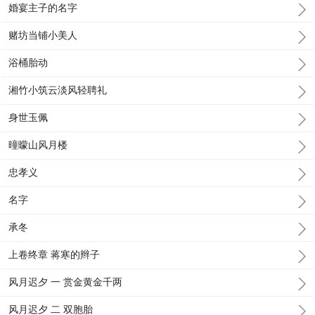
婚宴主子的名字
赌坊当铺小美人
浴桶胎动
湘竹小筑云淡风轻聘礼
身世玉佩
曈曚山风月楼
忠孝义
名字
承冬
上卷终章 蒋寒的辫子
风月迟夕 一 赏金黄金千两
风月迟夕 二 双胞胎