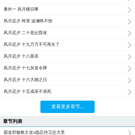
番外一 风月楼旧事
风月迟夕 终章 波澜终不惊
风月迟夕 二十老幺昏迷
风月迟夕 十九万万不可再生了
风月迟夕 十八面圣
风月迟夕 十七灰发令牌
风月迟夕 十六大婚之日
风月迟夕 十五成亲不准死
查看更多章节...
章节列表
霸道邪魅教主攻x隐忍侍卫忠犬受