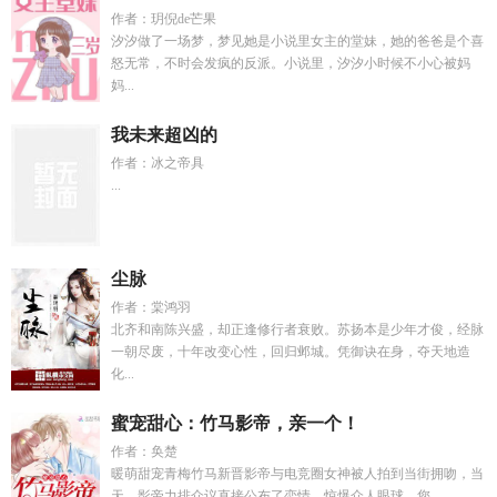
作者：玥倪de芒果
汐汐做了一场梦，梦见她是小说里女主的堂妹，她的爸爸是个喜
怒无常，不时会发疯的反派。小说里，汐汐小时候不小心被妈
妈...
我未来超凶的
作者：冰之帝具
...
尘脉
作者：棠鸿羽
北齐和南陈兴盛，却正逢修行者衰败。苏扬本是少年才俊，经脉
一朝尽废，十年改变心性，回归邺城。凭御诀在身，夺天地造
化...
蜜宠甜心：竹马影帝，亲一个！
作者：奂楚
暖萌甜宠青梅竹马新晋影帝与电竞圈女神被人拍到当街拥吻，当
天，影帝力排众议直接公布了恋情，惊爆众人眼球。您...