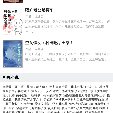
猎户老公是将军
作者：狂且懦
郑葳穿越就是公主，以为美好生活在向她招手。宫中政变，一夕
之间从公主沦为难民。为了不死在逃难路上，她嫁给山里猎
户。...
空间悍女：种田吧，王爷！
作者：应奕欣
杜菀儿穿越了，一睁眼便被人扔到水中，顺水而下，砸到了正在
被人追杀的某王爷身上，救了他，也救了自己。某王爷姑娘，...
相邻小说
奥特曼：开门啊，是我，老人迦！
女儿喜欢后爸，我成全他们一家三口
融合是
最高贵的召唤方式！
第四天灾：人在高武，游戏成神
人在战锤，求你别赞美哆
啦万机神
白手起家，蝙蝠侠干碎我的致富梦
我圈钱主播但大哥是真刷啊江枫
模
拟成真，我曾俯视万古岁月？
穿成寒门学渣我一路科举舌战群儒崔岘崔伯山
掌
门师伯新收了个女徒弟
系统很抽象，还好我也是
钢铁火药和施法者
奥特曼任意
键：启明
穿越成寒门秀才的小说
灵魂扳机
状元书童小说全文免费阅读
我圈钱
主播赚够3000就下播了
主角叫江枫的直播小说
团宠小福星，扛着粮仓去逃