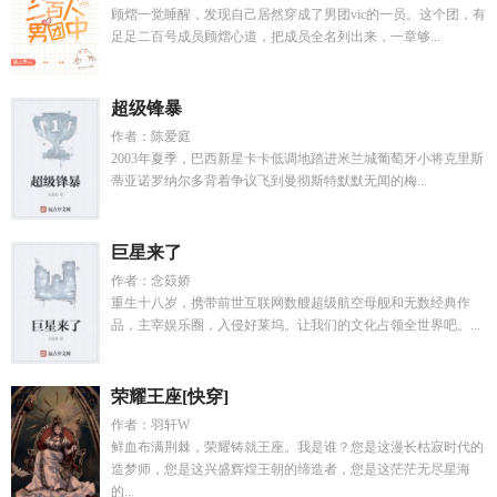
顾熠一觉睡醒，发现自己居然穿成了男团vic的一员。这个团，有
足足二百号成员顾熠心道，把成员全名列出来，一章够...
超级锋暴
作者：陈爱庭
2003年夏季，巴西新星卡卡低调地踏进米兰城葡萄牙小将克里斯
蒂亚诺罗纳尔多背着争议飞到曼彻斯特默默无闻的梅...
巨星来了
作者：念笯娇
重生十八岁，携带前世互联网数艘超级航空母舰和无数经典作
品，主宰娱乐圈，入侵好莱坞。让我们的文化占领全世界吧。...
荣耀王座[快穿]
作者：羽轩W
鲜血布满荆棘，荣耀铸就王座。我是谁？您是这漫长枯寂时代的
造梦师，您是这兴盛辉煌王朝的缔造者，您是这茫茫无尽星海
的...