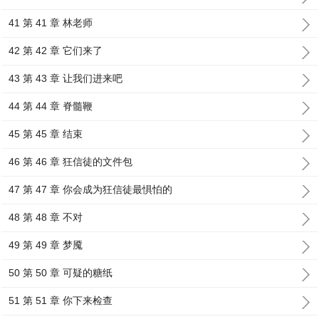
41 第 41 章 林老师
42 第 42 章 它们来了
43 第 43 章 让我们进来吧
44 第 44 章 脊髓鞭
45 第 45 章 结束
46 第 46 章 狂信徒的文件包
47 第 47 章 你会成为狂信徒最惧怕的
48 第 48 章 不对
49 第 49 章 梦魇
50 第 50 章 可疑的糖纸
51 第 51 章 你下来检查