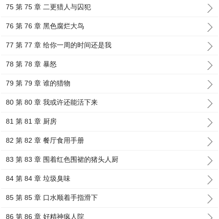
75 第 75 章 二更猎人与囚犯
76 第 76 章 黑色腐烂大鸟
77 第 77 章 给你一周的时间还是我
78 第 78 章 暴怒
79 第 79 章 谁的猎物
80 第 80 章 我或许还能活下来
81 第 81 章 厨房
82 第 82 章 餐厅食用手册
83 第 83 章 围着红色围裙的猪头人厨
84 第 84 章 垃圾臭味
85 第 85 章 口水顺着手指滑下
86 第 86 章 好精神疯人院