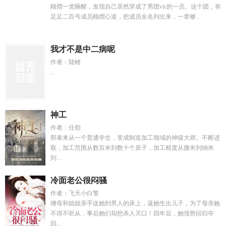
顾熠一觉睡醒，发现自己居然穿成了男团vic的一员。这个团，有
足足二百号成员顾熠心道，把成员全名列出来，一章够...
我才不是中二病呢
作者：陆鲤
...
神工
作者：任怨
郭泰来从一个普通学生，变成制造加工领域的神级大师。不断进
取，加工范围从数百米到数十个原子，加工精度从微米到纳米
到...
冷面老公很闷骚
作者：飞天小白警
继母和姐姐亲手送她到男人的床上，逼她生出儿子，为了母亲她
不得不听从，事后她们却想杀人灭口！四年后，她强势回归夺
回...