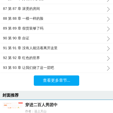
87 第 87 章 滚烫的房间
88 第 88 章 一模一样的脸
89 第 89 章 假货装够了吗
90 第 90 章 自证
91 第 91 章 没有人能活着离开这里
92 第 92 章 红色的世界
93 第 93 章 让我们烧了这一层吧
查看更多章节...
封面推荐
穿进二百人男团中
作者：远上天山