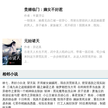
贵婿临门：嫡女不好惹
作者：半夏浮尘
一朝落水，她看见自己被一箭穿心，而射出那箭的人就是她最爱
的男人。亲子被杀，家族被灭，死不瞑目！囹圄未来，既知...
元始诸天
作者：弃还真
古老天人长生不死，武中圣人吼碎山河。带着一面石镜，荀少彧
来到这方莽荒乱世，一步步映照诸天。从这人间苦境开始，踏
上...
相邻小说
林七，养好小白龙
望天鼠
开局被女娲赐死，我在洪荒斩圣人
密室逃脱之现实副
本
三魂九命之超能摄影师
龖之赫霆之砉
做梦都想当大哥
在柯南世界当血族
灵
异都市之要我一个精神病去除妖
斩神：黑化魔尊血洗众神
庶子逆袭：萧逸尘的
权谋征途与爱
都市之异能枭主
小公主被全员读心后，暴君宠疯了
救命，小狐狸
真的很会撩
十日终焉：我真不是赌命狂魔
怪我不爱你
嫡妹害死全家，重生归来
虐杀她
七零作精她虽愚蠢，却实在美丽！
打工人疯狂快穿
00后勇闯韩娱，制霸
娱乐圈