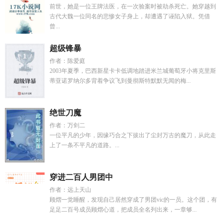
前世，她是一位王牌法医，在一次验案时被劫杀死亡。她穿越到
古代大魏一位同名的悲惨女子身上，却遭遇了诬陷入狱。凭借
曾...
超级锋暴
作者：陈爱庭
2003年夏季，巴西新星卡卡低调地踏进米兰城葡萄牙小将克里斯
蒂亚诺罗纳尔多背着争议飞到曼彻斯特默默无闻的梅...
绝世刀魔
作者：万剑二
一位平凡的少年，因缘巧合之下拔出了尘封万古的魔刀，从此走
上了一条不平凡的道路。...
穿进二百人男团中
作者：远上天山
顾熠一觉睡醒，发现自己居然穿成了男团vic的一员。这个团，有
足足二百号成员顾熠心道，把成员全名列出来，一章够...