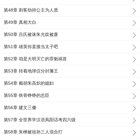
第48章 刺客劫持公主为人质
第49章 真相大白
第50章 吕氏被诛朱允炆被废
第51章 雄英你直接当太子吧
第52章 咱是大明灭亡的罪魁祸首
第53章 转着地球仪分封藩王
第54章 截胡朱高炽的媳妇
第55章 铁骨铮铮的忠臣
第56章 建文三傻
第57章 全世界学汉语凤阳话考四六级
第58章 朱樉被祖孙三人混合打