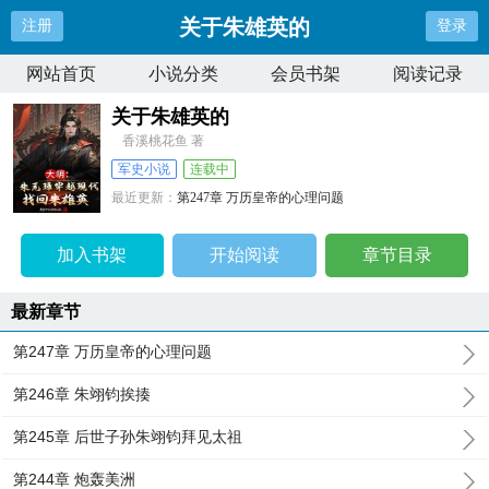
关于朱雄英的
注册
登录
网站首页
小说分类
会员书架
阅读记录
关于朱雄英的
香溪桃花鱼 著
军史小说
连载中
最近更新：
第247章 万历皇帝的心理问题
更新时间：
2025-03-18 15:09:09
加入书架
开始阅读
章节目录
最新章节
第247章 万历皇帝的心理问题
第246章 朱翊钧挨揍
第245章 后世子孙朱翊钧拜见太祖
第244章 炮轰美洲