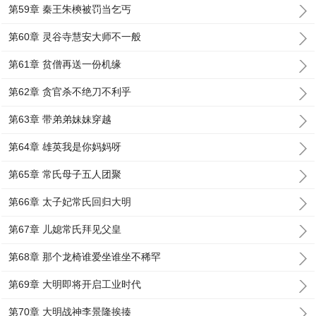
第59章 秦王朱樉被罚当乞丐
第60章 灵谷寺慧安大师不一般
第61章 贫僧再送一份机缘
第62章 贪官杀不绝刀不利乎
第63章 带弟弟妹妹穿越
第64章 雄英我是你妈妈呀
第65章 常氏母子五人团聚
第66章 太子妃常氏回归大明
第67章 儿媳常氏拜见父皇
第68章 那个龙椅谁爱坐谁坐不稀罕
第69章 大明即将开启工业时代
第70章 大明战神李景隆挨揍