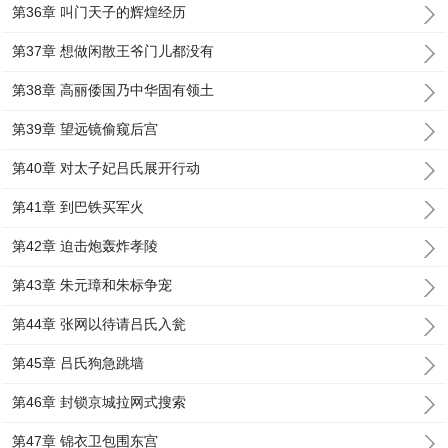
第36章 叫门天子的辉煌经历
第37章 想做闲散王爷门儿都没有
第38章 高丽倭国乃中华固有领土
第39章 望远镜偷窥后宫
第40章 对太子妃吕氏展开行动
第41章 到巴铁买军火
第42章 迫击炮轰炸孝陵
第43章 朱元璋和朱标争宠
第44章 张网以待请吕氏入瓮
第45章 吕氏狗急跳墙
第46章 封锁京城拉网式搜索
第47章 锦衣卫包围东宫