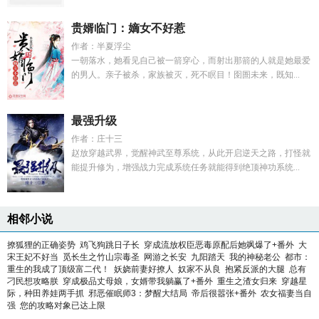
贵婿临门：嫡女不好惹
作者：半夏浮尘
一朝落水，她看见自己被一箭穿心，而射出那箭的人就是她最爱
的男人。亲子被杀，家族被灭，死不瞑目！囹圄未来，既知...
最强升级
作者：庄十三
赵放穿越武界，觉醒神武至尊系统，从此开启逆天之路，打怪就
能提升修为，增强战力完成系统任务就能得到绝顶神功系统...
相邻小说
撩狐狸的正确姿势
鸡飞狗跳日子长
穿成流放权臣恶毒原配后她飒爆了+番外
大
宋王妃不好当
觅长生之竹山宗毒圣
网游之长安
九阳踏天
我的神秘老公
都市：
重生的我成了顶级富二代！
妖娆前妻好撩人
奴家不从良
抱紧反派的大腿
总有
刁民想攻略朕
穿成极品丈母娘，女婿带我躺赢了+番外
重生之渣女归来
穿越星
际，种田养娃两手抓
邪恶催眠师3：梦醒大结局
帝后很嚣张+番外
农女福妻当自
强
您的攻略对象已达上限