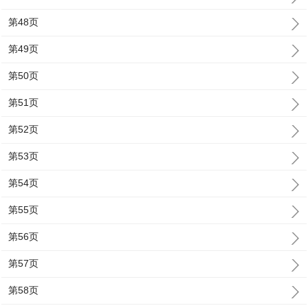
第48页
第49页
第50页
第51页
第52页
第53页
第54页
第55页
第56页
第57页
第58页