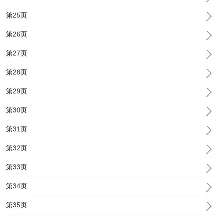
第25页
第26页
第27页
第28页
第29页
第30页
第31页
第32页
第33页
第34页
第35页