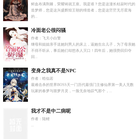
鲜血布满荆棘，荣耀铸就王座。我是谁？您是这漫长枯寂时代的
造梦师，您是这兴盛辉煌王朝的缔造者，您是这茫茫无尽星海
的...
冷面老公很闷骚
作者：飞天小白警
继母和姐姐亲手送她到男人的床上，逼她生出儿子，为了母亲她
不得不听从，事后她们却想杀人灭口！四年后，她强势回归夺
回...
变身之我真不是NPC
作者：晗似若
最难击杀的世界BOSS天一门历代最强门主修仙界第一美人无数
玩家的春梦与噩梦月灵，一脸无奈地叹气那个，...
我才不是中二病呢
作者：陆鲤
...