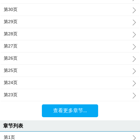
第30页
第29页
第28页
第27页
第26页
第25页
第24页
第23页
查看更多章节...
章节列表
第1页