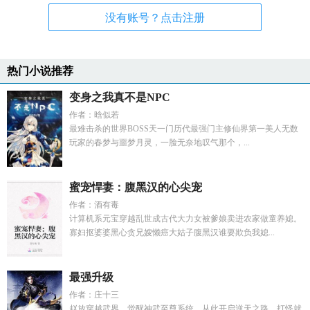
没有账号？点击注册
热门小说推荐
变身之我真不是NPC
作者：晗似若
最难击杀的世界BOSS天一门历代最强门主修仙界第一美人无数
玩家的春梦与噩梦月灵，一脸无奈地叹气那个，...
蜜宠悍妻：腹黑汉的心尖宠
作者：酒有毒
计算机系元宝穿越乱世成古代大力女被爹娘卖进农家做童养媳。
寡妇抠婆婆黑心贪兄嫂懒癌大姑子腹黑汉谁要欺负我媳...
最强升级
作者：庄十三
赵放穿越武界，觉醒神武至尊系统，从此开启逆天之路，打怪就