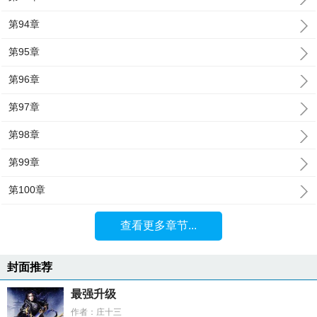
第94章
第95章
第96章
第97章
第98章
第99章
第100章
查看更多章节...
封面推荐
最强升级
作者：庄十三