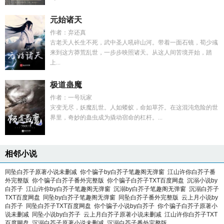
元始诸天
作者：弃还真
古老天人长生不死，武中圣人吼碎山河。带着一面石镜，荀少彧
来到这方莽荒乱世，一步步映照诸天。从这人间苦境开始，踏
上...
极道蛊魔
作者：一号玩家
灾变无尽，妖魔乱世。人如蝼蚁，命如草芥。在这混沌危险的世
界里，奇妙的蛊虫成为撬动宿命的杠杆。...
相邻小说
同坠白芥子原著小说未删减
你个骗子by白芥子笔趣阁无弹窗
江山许你白芥子番
外完整版
你个骗子白芥子番外完整版
你个骗子白芥子TXT百度网盘
沉溺小说by
白芥子
江山许你by白芥子笔趣阁无弹窗
沉溺by白芥子笔趣阁无弹窗
沉溺白芥子
TXT百度网盘
同坠by白芥子笔趣阁无弹窗
同坠白芥子番外完整版
云上月小说by
白芥子
同坠白芥子TXT百度网盘
你个骗子小说by白芥子
你个骗子白芥子原著小
说未删减
同坠小说by白芥子
云上月白芥子原著小说未删减
江山许你白芥子TXT
百度网盘
沉溺白芥子原著小说未删减
沉溺白芥子番外完整版