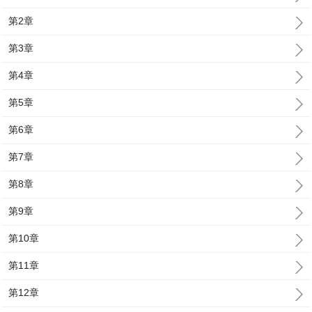
第2章
第3章
第4章
第5章
第6章
第7章
第8章
第9章
第10章
第11章
第12章