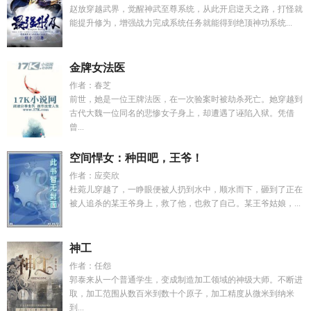
赵放穿越武界，觉醒神武至尊系统，从此开启逆天之路，打怪就
能提升修为，增强战力完成系统任务就能得到绝顶神功系统...
金牌女法医
作者：春芝
前世，她是一位王牌法医，在一次验案时被劫杀死亡。她穿越到
古代大魏一位同名的悲惨女子身上，却遭遇了诬陷入狱。凭借
曾...
空间悍女：种田吧，王爷！
作者：应奕欣
杜菀儿穿越了，一睁眼便被人扔到水中，顺水而下，砸到了正在
被人追杀的某王爷身上，救了他，也救了自己。某王爷姑娘，...
神工
作者：任怨
郭泰来从一个普通学生，变成制造加工领域的神级大师。不断进
取，加工范围从数百米到数十个原子，加工精度从微米到纳米
到...