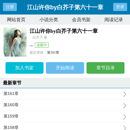
江山许你by白芥子第六十一章
注册
登录
网站首页
小说分类
会员书架
阅读记录
江山许你by白芥子第六十一章
白芥子 著
连载中
最近更新：
第161章
更新时间：
2026-08-07 13:46:24
加入书架
开始阅读
章节目录
最新章节
第161章
第160章
第159章
第158章